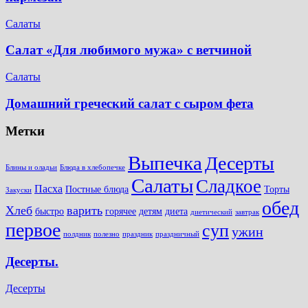
Салаты
Салат «Для любимого мужа» с ветчиной
Салаты
Домашний греческий салат с сыром фета
Метки
Выпечка
Десерты
Блины и оладьи
Блюда в хлебопечке
Салаты
Сладкое
Пасха
Постные блюда
Торты
Закуски
обед
Хлеб
варить
быстро
горячее
детям
диета
диетический
завтрак
первое
суп
ужин
полдник
полезно
праздник
праздничный
Десерты.
Десерты