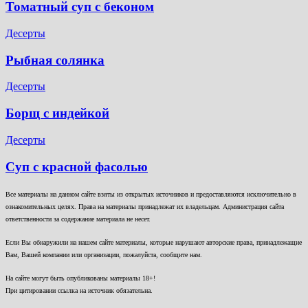
Томатный суп с беконом
Десерты
Рыбная солянка
Десерты
Борщ с индейкой
Десерты
Суп с красной фасолью
Все материалы на данном сайте взяты из открытых источников и предоставляются исключительно в
ознакомительных целях. Права на материалы принадлежат их владельцам. Администрация сайта
ответственности за содержание материала не несет.
Если Вы обнаружили на нашем сайте материалы, которые нарушают авторские права, принадлежащие
Вам, Вашей компании или организации, пожалуйста, сообщите нам.
На сайте могут быть опубликованы материалы 18+!
При цитировании ссылка на источник обязательна.