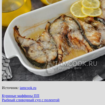
Источник:
iamcook.ru
Навигация
Куриные маффины ПП
Рыбный сливочный суп с полентой
по