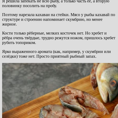
Я решила запекать не всю рыбу, а только часть её, а вторую
половинку посолить на пробу.
Поэтому нарезала кахаваи на стейки. Мясо у рыбы кахавай по
структуре и строению напоминает скумбрию, но менее
жирное.
Кости только рёберные, мелких косточек нет. Но хребет и
рёбра очень твёрдые, трудно режутся ножом, пришлось хребет
рубить топориком.
Ярко выраженного аромата (как, например, у скумбрии или
селёдки) тоже нет. Просто приятный рыбный запах.