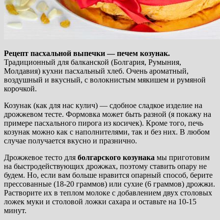
Рецепт пасхальной выпечки — печем козунак.
Традиционный для балканской (Болгария, Румыния,
Молдавия) кухни пасхальный хлеб. Очень ароматный,
воздушный и вкусный, с волокнистым мякишем и румяной
корочкой.
Козунак (как для нас кулич) — сдобное сладкое изделие на
дрожжевом тесте. Формовка может быть разной (я покажу на
примере пасхального пирога из косичек). Кроме того, печь
козунак можно как с наполнителями, так и без них. В любом
случае получается вкусно и празнично.
Дрожжевое тесто для
болгарского козунака
мы приготовим
на быстродействующих дрожжах, поэтому ставить опару не
будем. Но, если вам больше нравится опарный способ, берите
прессованные (18-20 граммов) или сухие (6 граммов) дрожжи.
Растворите их в теплом молоке с добавлением двух столовых
ложек муки и столовой ложки сахара и оставьте на 10-15
минут.