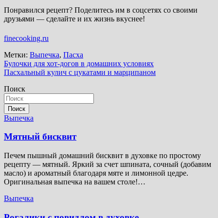
Понравился рецепт? Поделитесь им в соцсетях со своими
друзьями — сделайте и их жизнь вкуснее!
finecooking.ru
Метки:
Выпечка
,
Пасха
Навигация
Булочки для хот-догов в домашних условиях
Пасхальный кулич с цукатами и марципаном
по
Поиск
записям
Поиск
Выпечка
Мятный бисквит
Печем пышный домашний бисквит в духовке по простому
рецепту — мятный. Яркий за счет шпината, сочный (добавим
масло) и ароматный благодаря мяте и лимонной цедре.
Оригинальная выпечка на вашем столе!…
Выпечка
Рогалики с повидлом в духовке